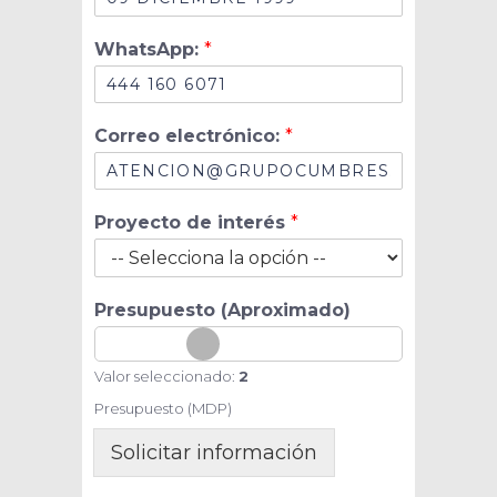
p
l
WhatsApp:
*
e
t
o
:
Correo electrónico:
*
C
o
r
r
Proyecto de interés
*
e
o
N
o
Presupuesto (Aproximado)
m
b
r
Valor seleccionado:
2
e
Presupuesto (MDP)
Solicitar información