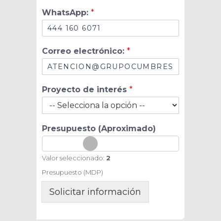
*
WhatsApp:
*
d
e
F
e
Correo electrónico:
*
c
h
a
Proyecto de interés
*
Presupuesto (Aproximado)
Valor seleccionado:
2
Presupuesto (MDP)
Solicitar información