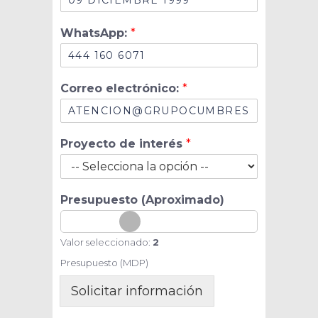
i
m
WhatsApp:
*
i
e
n
t
Correo electrónico:
*
o
:
d
e
Proyecto de interés
*
i
n
t
e
Presupuesto (Aproximado)
r
é
s
Valor seleccionado:
2
Presupuesto (MDP)
Solicitar información