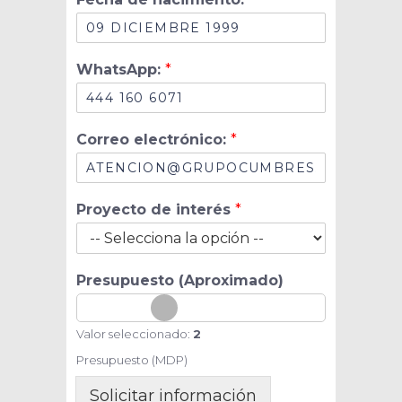
r
ó
n
i
WhatsApp:
*
c
o
:
d
Correo electrónico:
*
e
n
a
c
Proyecto de interés
*
i
m
i
e
Presupuesto (Aproximado)
n
t
o
Valor seleccionado:
2
:
Presupuesto (MDP)
Solicitar información