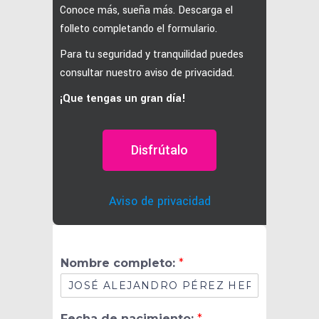
Conoce más, sueña más. Descarga el
folleto completando el formulario.
Para tu seguridad y tranquilidad puedes
consultar nuestro aviso de privacidad.
¡Que tengas un gran día!
Disfrútalo
Aviso de privacidad
e
Nombre completo:
*
l
e
c
t
Fecha de nacimiento:
*