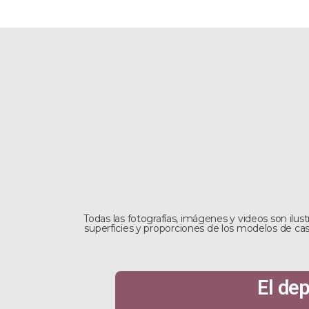
Modelos
Casas
Departamentos
Financiami
Inicio
de casas
Todas las fotografías, imágenes y videos son ilus
superficies y proporciones de los modelos de cas
El de