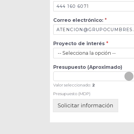
e
Correo electrónico:
*
l
e
c
t
Proyecto de interés
*
r
ó
n
i
Presupuesto (Aproximado)
c
o
:
Valor seleccionado:
2
P
Presupuesto (MDP)
r
o
Solicitar información
y
e
c
t
o