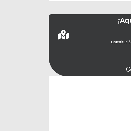
¡Aq
Constitució
C