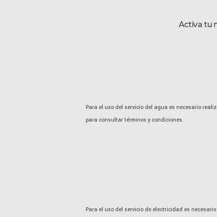
W
h
a
Activa tu 
t
s
A
p
p
:
Para el uso del servicio del agua es necesario real
para consultar términos y condiciones.
Para el uso del servicio de electricidad es necesari