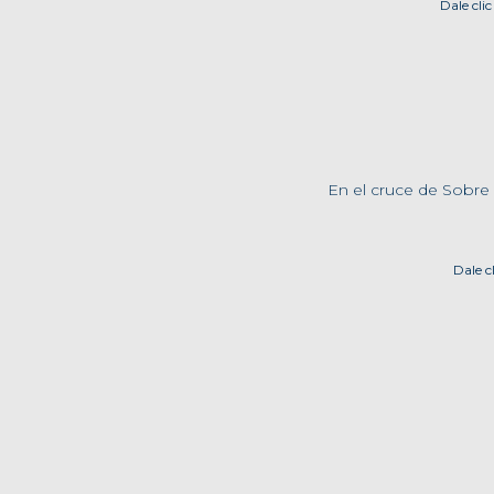
Dale cli
En el cruce de Sobre c
Dale c