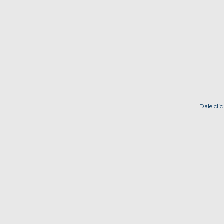
Dale cli