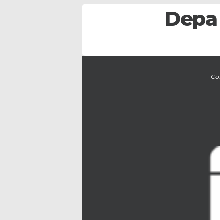
Depa 
Con