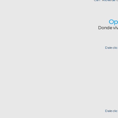
Op
Donde viv
Dale cli
Dale cli