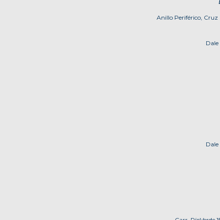
Anillo Periférico, Cru
Dale
Dale
Carr. RíoVerde 